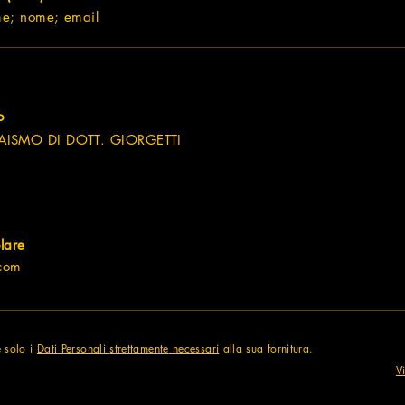
me; nome; email
o
AISMO DI DOTT. GIORGETTI
olare
.com
e solo i
Dati Personali
strettamente
necessari
alla sua fornitura.
V