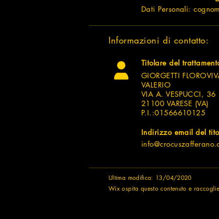
Dati Personali: cogno
Informazioni di contatto:
Titolare del trattament
GIORGETTI FLOROVIV
VALERIO
VIA A. VESPUCCI, 36
21100 VARESE (VA)
P.I.:01566610125
Indirizzo email del tit
info@crocuszafferano
Ultima modifica: 13/04/2020
Wix ospita questo contenuto e raccogli