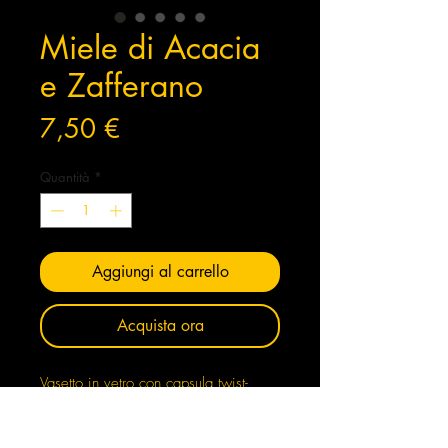
Miele di Acacia
e Zafferano
Prezzo
7,50 €
Quantità
*
Aggiungi al carrello
Acquista ora
Vasetto in vetro con capsula twist-
off da110 gr che racchiude l'unione
di due prodotti di eccellenza,